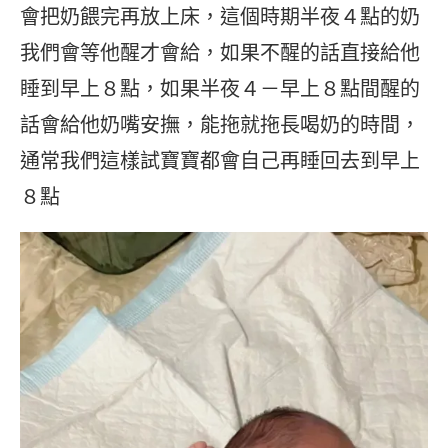
會把奶餵完再放上床，這個時期半夜４點的奶
我們會等他醒才會給，如果不醒的話直接給他
睡到早上８點，如果半夜４－早上８點間醒的
話會給他奶嘴安撫，能拖就拖長喝奶的時間，
通常我們這樣試寶寶都會自己再睡回去到早上
８點