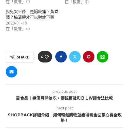
在「教養」中
在「教養」中
嬰兒哭不停｜是腸絞痛？黃昏
鬧？搞清楚才可以對症下藥
2023-01-18
在「教養」中
0
SHARE
previous post
副食品｜幾個月開始吃，傳統百歲和ＢＬＷ餵食法比較
next post
SHOPBACK詳細介紹｜如何輕鬆購物並獲得現金回饋心得全攻
略！