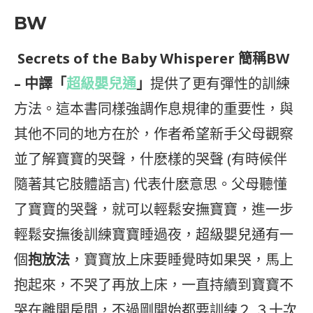
BW
Secrets of the Baby Whisperer 簡稱BW
– 中譯「
超級嬰兒通
」
提供了更有彈性的訓練
方法。這本書同樣強調作息規律的重要性，與
其他不同的地方在於，作者希望新手父母觀察
並了解寶寶的哭聲，什麽樣的哭聲 (有時候伴
隨著其它肢體語言) 代表什麽意思。父母聽懂
了寶寶的哭聲，就可以輕鬆安撫寶寶，進一步
輕鬆安撫後訓練寶寶睡過夜，超級嬰兒通有一
個
抱放法
，寶寶放上床要睡覺時如果哭，馬上
抱起來，不哭了再放上床，一直持續到寶寶不
哭在離開房間，不過剛開始都要訓練２.３十次