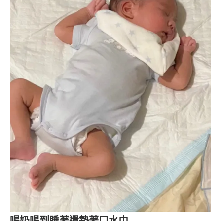
喝奶喝到睡著還墊著口水巾