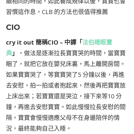
續相同的時間，如此養成規律以後，寶寶也會
習慣這作息，CLB 的方法也很值得推薦
CIO
cry it out 簡稱CIO – 中譯「
法伯睡眠寶
典
」
，做法是逐漸拉長寶寶哭的時間，當寶寶
睏了，就把它放在嬰兒床裏，馬上離開房間。
如果寶寶哭了，等寶寶哭了5 分鐘以後，再進
去安慰，拍一拍或者抱起來，然後再把寶寶放
上床出來；若寶寶還是哭泣，接下來等10 分
鐘，再進去安慰寶寶。如此慢慢拉長安慰的間
隔，寶寶會慢慢適應父母不在身邊陪伴的情
況，最終能夠自己入睡。