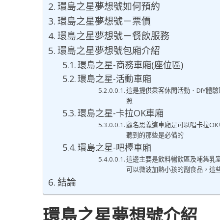
環島之星夢想號如何預約
環島之星夢想號－票價
環島之星夢想號－餐飲服務
環島之星夢想號包廂介紹
環島之星-商務車廂(座位區)
環島之星-活動車廂
這是提供乘客休閒活動．DIY體
照
環島之星-卡拉OK車廂
顧名思義這車廂是可以唱卡拉OK
聽到的那些是必備的
環島之星-吧檯車廂
這邊主要是飲料暢飲區及哺集乳室
可以微波加熱小孩的副食品，這
結論
環島之星夢想號介紹