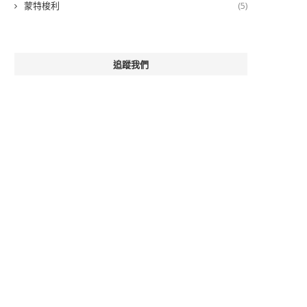
蒙特梭利
(5)
追蹤我們