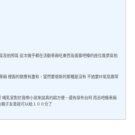
驗區及拍照區 這次幾乎都在活動車廂吃東西及面窗吧檯的座位風景區拍
車廂 裡面的歌應有盡有，當然要很新的那種是沒有 不過要炒氣氛跟常
 哺乳室對於我帶小孩來說真的超方便，還有尿布台阿 而且吧檯車廂
些親子友善就可以給１００分了